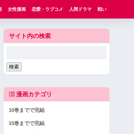
画
女性漫画
恋愛・ラブコメ
人間ドラマ
戦い
サイト内の検索
漫画カテゴリ
10巻までで完結
15巻までで完結