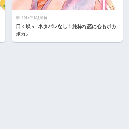
2016年12月8日
日々蝶々♪ネタバレなし！純粋な恋に心もポカ
ポカ♪