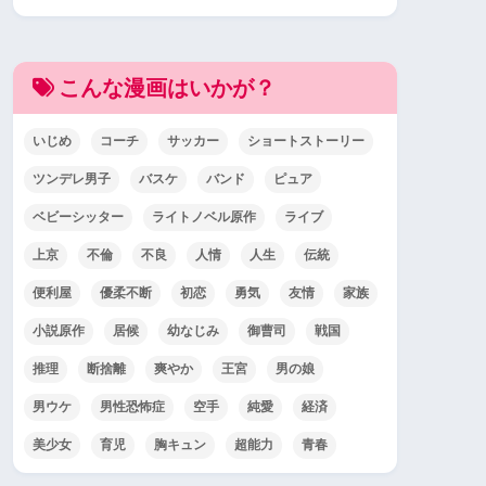
こんな漫画はいかが？
いじめ
コーチ
サッカー
ショートストーリー
ツンデレ男子
バスケ
バンド
ピュア
ベビーシッター
ライトノベル原作
ライブ
上京
不倫
不良
人情
人生
伝統
便利屋
優柔不断
初恋
勇気
友情
家族
小説原作
居候
幼なじみ
御曹司
戦国
推理
断捨離
爽やか
王宮
男の娘
男ウケ
男性恐怖症
空手
純愛
経済
美少女
育児
胸キュン
超能力
青春