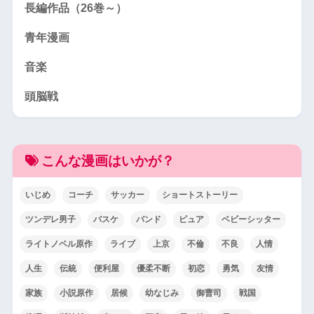
長編作品（26巻～）
青年漫画
音楽
頭脳戦
こんな漫画はいかが？
いじめ
コーチ
サッカー
ショートストーリー
ツンデレ男子
バスケ
バンド
ピュア
ベビーシッター
ライトノベル原作
ライブ
上京
不倫
不良
人情
人生
伝統
便利屋
優柔不断
初恋
勇気
友情
家族
小説原作
居候
幼なじみ
御曹司
戦国