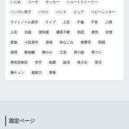
いじめ
コーチ
サッカー
ショートストーリー
ツンデレ男子
バスケ
バンド
ピュア
ベビーシッター
ライトノベル原作
ライブ
上京
不倫
不良
人情
人生
伝統
便利屋
優柔不断
初恋
勇気
友情
家族
小説原作
居候
幼なじみ
御曹司
戦国
推理
断捨離
爽やか
王宮
男の娘
男ウケ
男性恐怖症
空手
純愛
経済
美少女
育児
胸キュン
超能力
青春
固定ページ