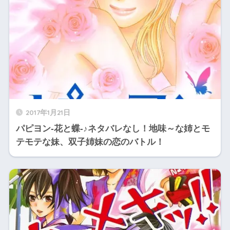
2017年1月21日
パピヨン‐花と蝶‐♪ネタバレなし！地味～な姉とモ
テモテな妹、双子姉妹の恋のバトル！