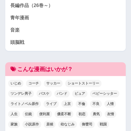
長編作品（26巻～）
青年漫画
音楽
頭脳戦
こんな漫画はいかが？
いじめ
コーチ
サッカー
ショートストーリー
ツンデレ男子
バスケ
バンド
ピュア
ベビーシッター
ライトノベル原作
ライブ
上京
不倫
不良
人情
人生
伝統
便利屋
優柔不断
初恋
勇気
友情
家族
小説原作
居候
幼なじみ
御曹司
戦国