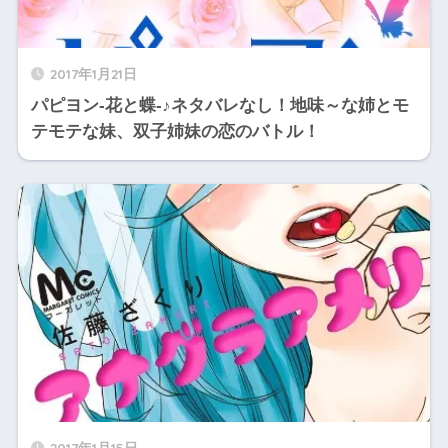
2017年1月21日
パピヨン‐花と蝶‐♪ネタバレなし！地味～な姉とモ
テモテな妹、双子姉妹の恋のバトル！
2017年1月15日