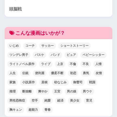
頭脳戦
こんな漫画はいかが？
いじめ
コーチ
サッカー
ショートストーリー
ツンデレ男子
バスケ
バンド
ピュア
ベビーシッター
ライトノベル原作
ライブ
上京
不倫
不良
人情
人生
伝統
便利屋
優柔不断
初恋
勇気
友情
家族
小説原作
居候
幼なじみ
御曹司
戦国
推理
断捨離
爽やか
王宮
男の娘
男ウケ
男性恐怖症
空手
純愛
経済
美少女
育児
胸キュン
超能力
青春