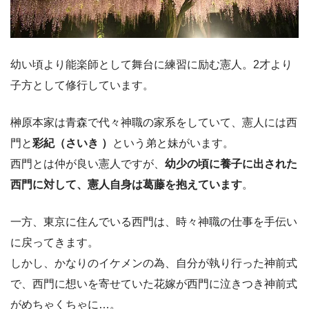
幼い頃より能楽師として舞台に練習に励む憲人。2才より
子方として修行しています。
榊原本家は青森で代々神職の家系をしていて、憲人には西
門と
彩紀（さいき ）
という弟と妹がいます。
西門とは仲が良い憲人ですが、
幼少の頃に養子に出された
西門に対して、憲人自身は葛藤を抱えています
。
一方、東京に住んでいる西門は、時々神職の仕事を手伝い
に戻ってきます。
しかし、かなりのイケメンの為、自分が執り行った神前式
で、西門に想いを寄せていた花嫁が西門に泣きつき神前式
がめちゃくちゃに…。