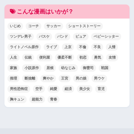
こんな漫画はいかが？
いじめ
コーチ
サッカー
ショートストーリー
ツンデレ男子
バスケ
バンド
ピュア
ベビーシッター
ライトノベル原作
ライブ
上京
不倫
不良
人情
人生
伝統
便利屋
優柔不断
初恋
勇気
友情
家族
小説原作
居候
幼なじみ
御曹司
戦国
推理
断捨離
爽やか
王宮
男の娘
男ウケ
男性恐怖症
空手
純愛
経済
美少女
育児
胸キュン
超能力
青春