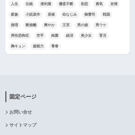
人生
伝統
便利屋
優柔不断
初恋
勇気
友情
家族
小説原作
居候
幼なじみ
御曹司
戦国
推理
断捨離
爽やか
王宮
男の娘
男ウケ
男性恐怖症
空手
純愛
経済
美少女
育児
胸キュン
超能力
青春
固定ページ
お問い合せ
サイトマップ