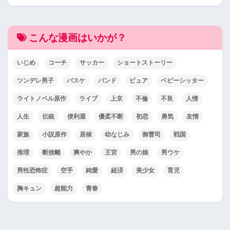
こんな漫画はいかが？
いじめ
コーチ
サッカー
ショートストーリー
ツンデレ男子
バスケ
バンド
ピュア
ベビーシッター
ライトノベル原作
ライブ
上京
不倫
不良
人情
人生
伝統
便利屋
優柔不断
初恋
勇気
友情
家族
小説原作
居候
幼なじみ
御曹司
戦国
推理
断捨離
爽やか
王宮
男の娘
男ウケ
男性恐怖症
空手
純愛
経済
美少女
育児
胸キュン
超能力
青春