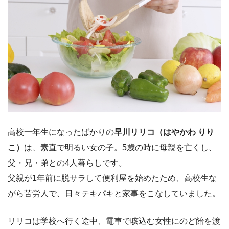
高校一年生になったばかりの
早川リリコ（はやかわ りり
こ）
は、素直で明るい女の子。5歳の時に母親を亡くし、
父・兄・弟との4人暮らしです。
父親が1年前に脱サラして便利屋を始めたため、高校生な
がら苦労人で、日々テキパキと家事をこなしていました。
リリコは学校へ行く途中、電車で咳込む女性にのど飴を渡