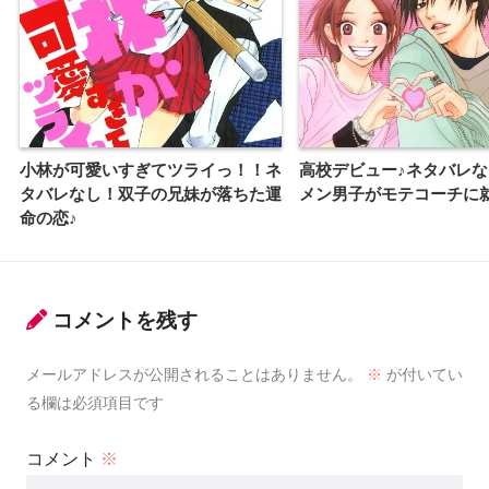
小林が可愛いすぎてツライっ！！ネ
高校デビュー♪ネタバレ
タバレなし！双子の兄妹が落ちた運
メン男子がモテコーチに
命の恋♪
コメントを残す
メールアドレスが公開されることはありません。
※
が付いてい
る欄は必須項目です
コメント
※