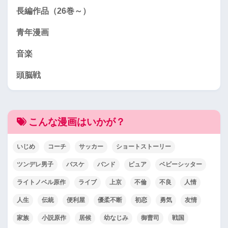
長編作品（26巻～）
青年漫画
音楽
頭脳戦
こんな漫画はいかが？
いじめ
コーチ
サッカー
ショートストーリー
ツンデレ男子
バスケ
バンド
ピュア
ベビーシッター
ライトノベル原作
ライブ
上京
不倫
不良
人情
人生
伝統
便利屋
優柔不断
初恋
勇気
友情
家族
小説原作
居候
幼なじみ
御曹司
戦国