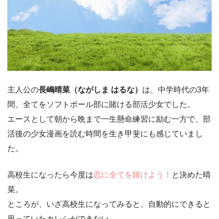
主人公の
長嶋晴菜（ながしま はるな）
は、中学時代の3年
間、全てをソフトボール部に賭ける部活少女でした。
エースとして朝から晩まで一生懸命練習に励む一方で、部
活後の少女漫画を読む時間を生き甲斐にも感じていまし
た。
高校生になったら今度は
恋に全てを賭けよう！
と決めた晴
菜。
ところが、いざ高校生になってみると、自動的にできると
思っていたカレシができない…。