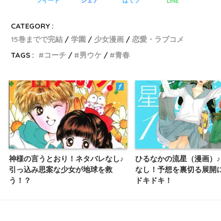
LINE
ツイート
シェア
はてブ
CATEGORY :
15巻までで完結
学園
少女漫画
恋愛・ラブコメ
TAGS :
コーチ
男ウケ
青春
神様の言うとおり！ネタバレなし♪
ひるなかの流星（漫画）
引っ込み思案な少女が地球を救
なし！予想を裏切る展開
う！？
ドキドキ！